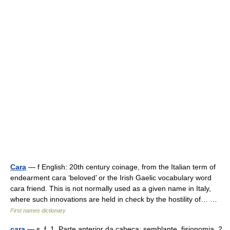
Cara
— f English: 20th century coinage, from the Italian term of
endearment cara ‘beloved’ or the Irish Gaelic vocabulary word
cara friend. This is not normally used as a given name in Italy,
where such innovations are held in check by the hostility of… …
First names dictionary
cara
— s. f. 1. Parte anterior da cabeça; semblante, fisionomia. 2.