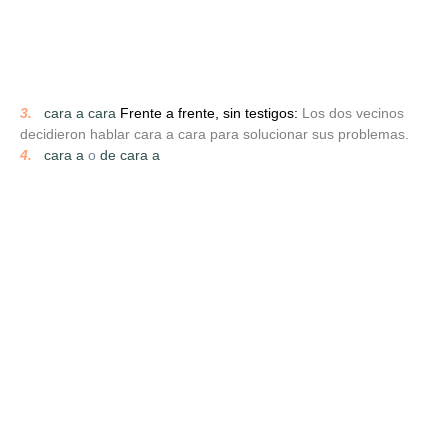
3.
_
cara a cara
Frente a frente, sin testigos:
Los dos vecinos
decidieron hablar cara a cara para solucionar sus problemas.
4.
_
cara a
o
de cara a