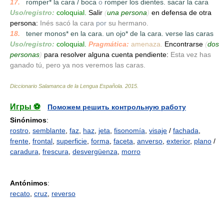
17.
_
romper* la cara / boca
o
romper los dientes. sacar la cara
Uso/registro:
coloquial.
Salir
(
una persona
)
en defensa de otra
persona:
Inés sacó la cara
por
su hermano.
18.
_
tener monos* en la cara. un ojo* de la cara. verse las caras
Uso/registro:
coloquial.
Pragmática:
amenaza.
Encontrarse
(
dos
personas
)
para resolver alguna cuenta pendiente:
Esta vez has
ganado tú, pero ya nos veremos las caras.
Diccionario Salamanca de la Lengua Española
.
2015
.
Игры ⚽
Поможем решить контрольную работу
Sinónimos
:
rostro
,
semblante
,
faz
,
haz
,
jeta
,
fisonomía
,
visaje
/
fachada
,
frente
,
frontal
,
superficie
,
forma
,
faceta
,
anverso
,
exterior
,
plano
/
caradura
,
frescura
,
desvergüenza
,
morro
Antónimos
:
recato
,
cruz
,
reverso