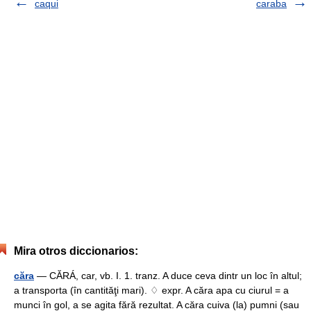
caqui
caraba
Mira otros diccionarios:
căra
— CĂRÁ, car, vb. I. 1. tranz. A duce ceva dintr un loc în altul;
a transporta (în cantităţi mari). ♢ expr. A căra apa cu ciurul = a
munci în gol, a se agita fără rezultat. A căra cuiva (la) pumni (sau