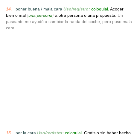
14.
_
poner buena / mala cara
Uso/registro:
coloquial.
Acoger
bien o mal
(
una persona
)
a otra persona o una propuesta:
Un
paseante me ayudó a cambiar la rueda del coche, pero puso mala
cara.
15.
_
por la cara
Uso/registro:
coloquial.
Gratis o sin haber hecho