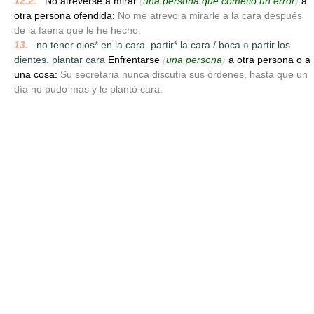
12.2.
_
No atreverse a mirar
(
una persona que cometió un error
)
a
otra persona ofendida:
No me atrevo a mirarle a la cara después
de la faena que le he hecho.
13.
_
no tener ojos* en la cara. partir* la cara / boca
o
partir los
dientes. plantar cara
Enfrentarse
(
una persona
)
a otra persona o a
una cosa:
Su secretaria nunca discutía sus órdenes, hasta que un
día no pudo más y le plantó cara.