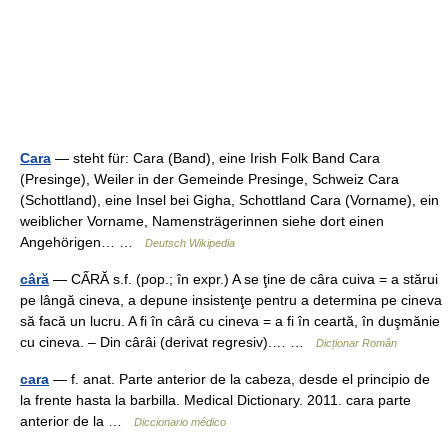
Cara
— steht für: Cara (Band), eine Irish Folk Band Cara
(Presinge), Weiler in der Gemeinde Presinge, Schweiz Cara
(Schottland), eine Insel bei Gigha, Schottland Cara (Vorname), ein
weiblicher Vorname, Namensträgerinnen siehe dort einen
Angehörigen… …
Deutsch Wikipedia
câră
— CẤRĂ s.f. (pop.; în expr.) A se ţine de câra cuiva = a stărui
pe lângă cineva, a depune insistenţe pentru a determina pe cineva
să facă un lucru. A fi în câră cu cineva = a fi în ceartă, în duşmănie
cu cineva. – Din cârâi (derivat regresiv).… …
Dicționar Român
cara
— f. anat. Parte anterior de la cabeza, desde el principio de
la frente hasta la barbilla. Medical Dictionary. 2011. cara parte
anterior de la …
Diccionario médico