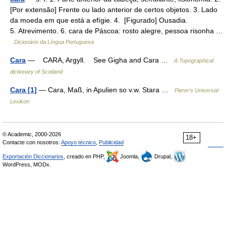
[Por extensão] Frente ou lado anterior de certos objetos. 3. Lado
da moeda em que está a efígie. 4. [Figurado] Ousadia.
5. Atrevimento. 6. cara de Páscoa: rosto alegre, pessoa risonha …
Dicionário da Língua Portuguesa
Cara
— CARA, Argyll. See Gigha and Cara …
A Topographical
dictionary of Scotland
Cara [1]
— Cara, Maß, in Apulien so v.w. Stara …
Pierer's Universal-
Lexikon
© Academic, 2000-2026
18+
Contacte con nosotros:
Apoyo técnico
,
Publicidad
Exportación Diccionarios
, creado en PHP,
Joomla,
Drupal,
WordPress, MODx.