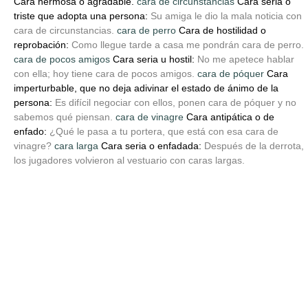
Cara hermosa o agradable.
cara de circunstancias
Cara seria o
triste que adopta una persona:
Su amiga le dio la mala noticia con
cara de circunstancias.
cara de perro
Cara de hostilidad o
reprobación:
Como llegue tarde a casa me pondrán cara de perro.
cara de pocos amigos
Cara seria u hostil:
No me apetece hablar
con ella; hoy tiene cara de pocos amigos.
cara de póquer
Cara
imperturbable, que no deja adivinar el estado de ánimo de la
persona:
Es difícil negociar con ellos, ponen cara de póquer y no
sabemos qué piensan.
cara de vinagre
Cara antipática o de
enfado:
¿Qué le pasa a tu portera, que está con esa cara de
vinagre?
cara larga
Cara seria o enfadada:
Después de la derrota,
los jugadores volvieron al vestuario con caras largas.