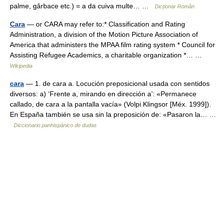
palme, gârbace etc.) = a da cuiva multe… …
Dicționar Român
Cara
— or CARA may refer to:* Classification and Rating
Administration, a division of the Motion Picture Association of
America that administers the MPAA film rating system * Council for
Assisting Refugee Academics, a charitable organization *… …
Wikipedia
cara
— 1. de cara a. Locución preposicional usada con sentidos
diversos: a) ‘Frente a, mirando en dirección a’: «Permanece
callado, de cara a la pantalla vacía» (Volpi Klingsor [Méx. 1999]).
En España también se usa sin la preposición de: «Pasaron la… …
Diccionario panhispánico de dudas